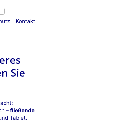
hutz
Kontakt
eres
n Sie
acht:
ch –
fließende
und Tablet.