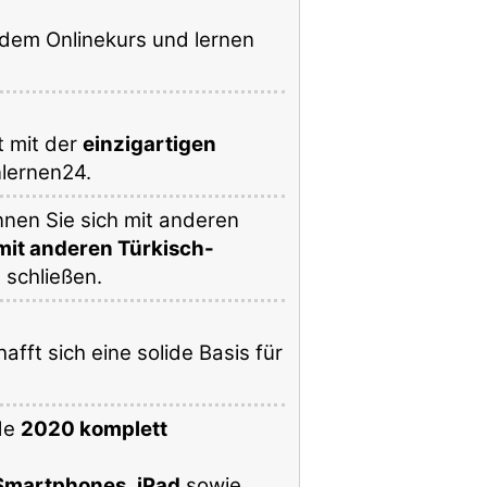
dem Onlinekurs und lernen
t mit der
einzigartigen
lernen24.
nen Sie sich mit anderen
it anderen Türkisch-
i
schließen.
fft sich eine solide Basis für
de
2020 komplett
Smartphones
,
iPad
sowie