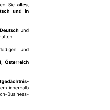
nen Sie
alles,
utsch und in
 Deutsch
und
halten.
ledigen und
, Österreich
tgedächtnis-
em innerhalb
sch-Business-