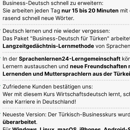
Business-Deutsch schnell zu erweitern:
Sie arbeiten jeden Tag
nur 15 bis 20 Minuten
mit 
rasend schnell neue Wörter.
Deutsch lernen und nie wieder vergessen:
Das Paket "Business-Deutsch für Türken" arbeite
Langzeitgedächtnis-Lernmethode
von Sprachen
In der
Sprachenlernen24-Lerngemeinschaft
kön
Lernern austauschen und
neue Freundschaften m
Lernenden und Muttersprachlern aus der Türke
Zufriedene Kunden bestätigen uns:
Wer mit diesem Kurs Wirtschaftsdeutsch lernt, scha
eine Karriere in Deutschland!
Neueste Version: Der Türkisch-Businesskurs wur
überarbeitet
.
Für
Windows
,
Linux
,
macOS
,
iPhones
,
Android-