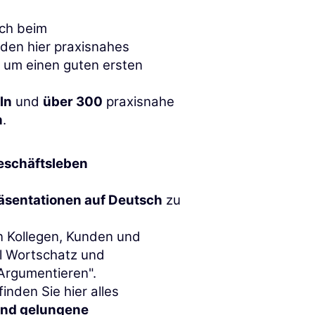
uch beim
inden hier praxisnahes
 um einen guten ersten
ln
und
über 300
praxisnahe
n
.
eschäftsleben
äsentationen auf Deutsch
zu
 Kollegen, Kunden und
el Wortschatz und
rgumentieren".
inden Sie hier alles
und gelungene