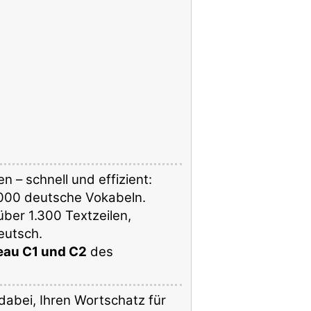
 – schnell und effizient:
.000 deutsche Vokabeln.
ber 1.300 Textzeilen,
eutsch.
eau C1 und C2
des
dabei, Ihren Wortschatz für