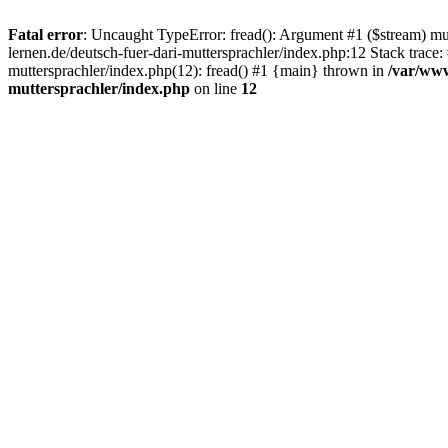
Fatal error
: Uncaught TypeError: fread(): Argument #1 ($stream) mu
lernen.de/deutsch-fuer-dari-muttersprachler/index.php:12 Stack trac
muttersprachler/index.php(12): fread() #1 {main} thrown in
/var/www
muttersprachler/index.php
on line
12