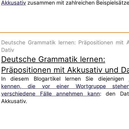
Akkusativ
zusammen mit zahlreichen Beispielsätze
Deutsche Grammatik lernen: Präpositionen mit 
Dativ
Deutsche Grammatik lernen:
Präpositionen mit Akkusativ und Da
In diesem Blogartikel lernen Sie diejenigen
kennen, die vor einer Wortgruppe stehe
verschiedene Fälle annehmen kann
: den Dat
Akkusativ.