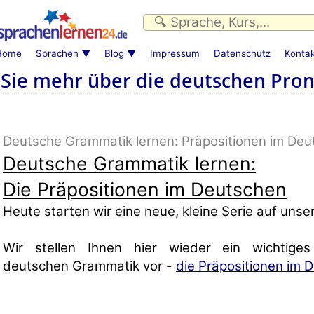
Home
Sprachen
Blog
Impressum
Datenschutz
Kontak
 Sie mehr über die deutschen Pr
Deutsche Grammatik lernen: Präpositionen im De
Deutsche Grammatik lernen:
Die Präpositionen im Deutschen
Heute starten wir eine neue, kleine Serie auf unse
Wir stellen Ihnen hier wieder ein wichtig
deutschen Grammatik vor -
die Präpositionen im 