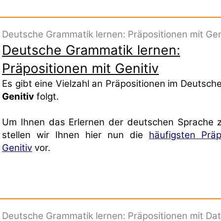
Deutsche Grammatik lernen: Präpositionen mit Gen
Deutsche Grammatik lernen:
Präpositionen mit Genitiv
Es gibt eine Vielzahl an Präpositionen im Deutsche
Genitiv
folgt.
Um Ihnen das Erlernen der deutschen Sprache zu
stellen wir Ihnen hier nun die
häufigsten Präp
Genitiv
vor.
Deutsche Grammatik lernen: Präpositionen mit Dat