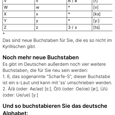
V
v
В / в
[f]
W
w
*
[v]
X
x
*
[ks]
Y
y
*
[y:]
Z
z
З / з
[ts]
*
Das sind neue Buchstaben für Sie, die es so nicht im
Kyrillischen gibt.
Noch mehr neue Buchstaben
Es gibt im Deutschen außerdem noch vier weitere
Buchstaben, die für Sie neu sein werden:
1. ß, das sogenannte "Scharfe-S", dieser Buchstabe
ist ein s-Laut und kann mit 'ss' umschrieben werden.
2. Ä/ä (oder: Ae/ae) [ɛː], Ö/ö (oder: Oe/oe) [øː], Ü/ü
(oder: Ue/ue) [y:]
Und so buchstabieren Sie das deutsche
Alphabet: