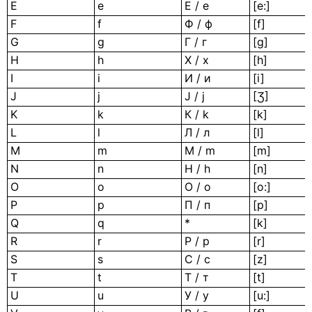
E
e
Е / e
[e:]
F
f
Ф / ф
[f]
G
g
Г / г
[g]
H
h
X / x
[h]
I
i
И / и
[i]
J
j
J / ј
[Ʒ]
K
k
К / k
[k]
L
l
Л / л
[l]
M
m
M / m
[m]
N
n
Н / h
[n]
O
o
O / o
[o:]
P
p
П / п
[p]
Q
q
*
[k]
R
r
Р / р
[r]
S
s
C / c
[z]
T
t
Т / т
[t]
U
u
У / у
[u:]