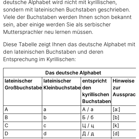
deutsche Alphabet wird nicht mit kyrillischen,
sondern mit lateinischen Buchstaben geschrieben.
Viele der Buchstaben werden Ihnen schon bekannt
sein, aber einige werden Sie als serbischer
Muttersprachler neu lernen müssen.
Diese Tabelle zeigt Ihnen das deutsche Alphabet mit
den lateinischen Buchstaben und deren
Entsprechung im Kyrillischen:
Das deutsche Alphabet
lateinischer
lateinischer
entspricht
Hinweise
Großbuchstabe
Kleinbuchstabe
den
zur
kyrillischen
Aussprach
Buchstaben
А
а
A / a
[a:]
B
b
Б / б
[b]
C
c
Ц / ц
[k]
D
d
Д / д
[d]