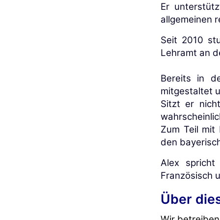
Er unterstüt
allgemeinen r
Seit 2010 st
Lehramt an d
Bereits in d
mitgestaltet 
Sitzt er nic
wahrscheinli
Zum Teil mit
den bayerisc
Alex spricht
Französisch 
Über die
Wir betreiben