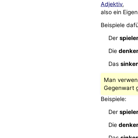
Adjektiv
,
also ein Eige
Beispiele dafü
Der
spiele
Die
denke
Das
sinke
Man verwend
Gegenwart gl
Beispiele:
Der
spiele
Die
denke
Das
sinke