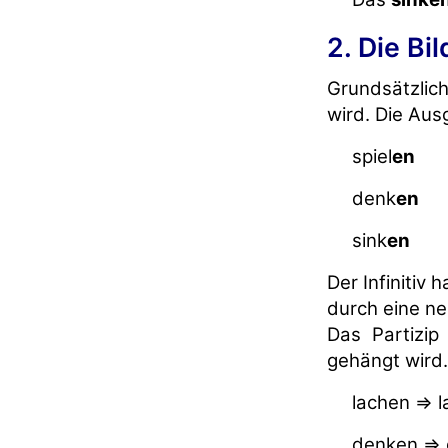
2. Die Bi
Grundsätzlich
wird. Die Aus
spiel
en
denk
en
sink
en
Der Infinitiv 
durch eine ne
Das Partizip
gehängt wird.
lachen => 
denken =>