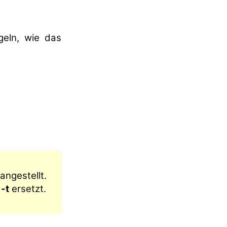
geln, wie das
rangestellt.
n
-t
ersetzt.