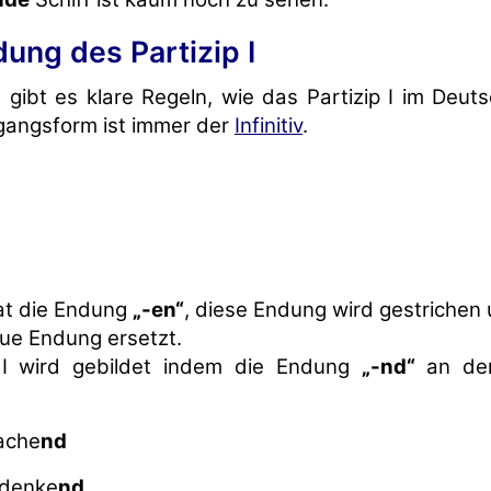
ldung des Partizip I
 gibt es klare Regeln, wie das Partizip I im Deut
gangsform ist immer der
Infinitiv
.
hat die Endung
„-en“
, diese Endung wird gestrichen
ue Endung ersetzt.
 I wird gebildet indem die Endung
„-nd“
an de
lache
nd
 denke
nd