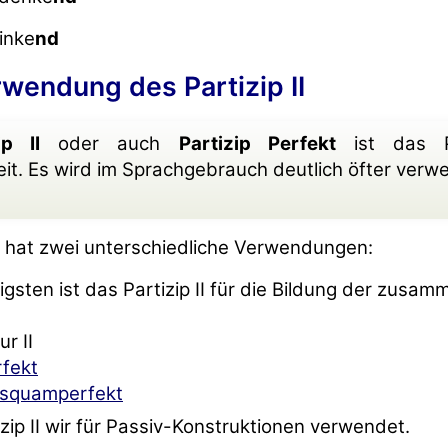
sinke
nd
rwendung des Partizip II
ip II
oder auch
Partizip Perfekt
ist das Pa
t. Es wird im Sprachgebrauch deutlich öfter verw
II hat zwei unterschiedliche Verwendungen:
gsten ist das Partizip II für die Bildung der zusa
ur II
rfekt
usquamperfekt
zip II wir für Passiv-Konstruktionen verwendet.