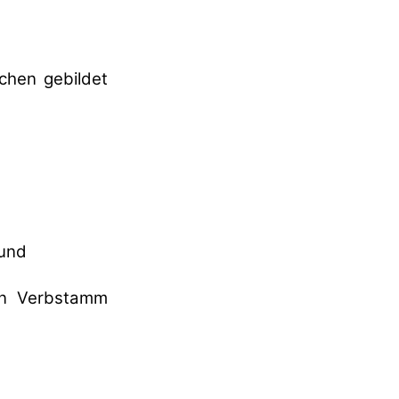
schen gebildet
 und
n Verbstamm