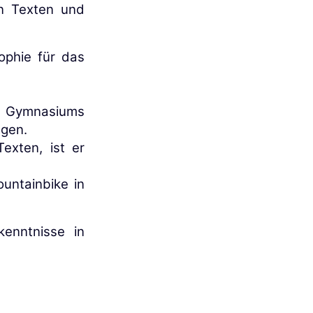
on Texten und
ophie für das
es Gymnasiums
ngen.
exten, ist er
untainbike in
kenntnisse in