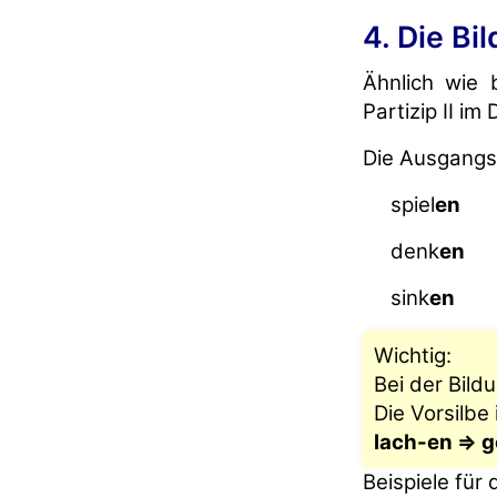
4. Die Bil
Ähnlich wie 
Partizip II im
Die Ausgangs
spiel
en
denk
en
sink
en
Wichtig:
Bei der Bildu
Die Vorsilbe 
lach-en => g
Beispiele für d