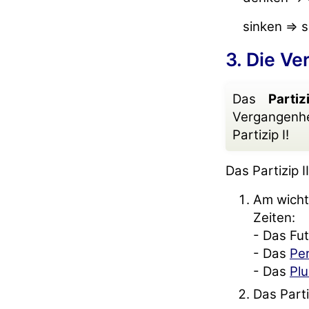
sinken => 
3. Die Ve
Das
Partiz
Vergangenhei
Partizip I!
Das Partizip 
Am wichti
Zeiten:
- Das Fut
- Das
Pe
- Das
Pl
Das Parti