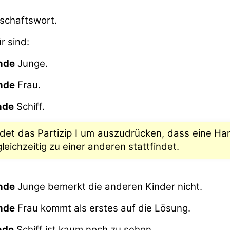
nschaftswort.
r sind:
nde
Junge.
nde
Frau.
nde
Schiff.
et das Partizip I um auszudrücken, dass eine Han
eichzeitig zu einer anderen stattfindet.
nde
Junge bemerkt die anderen Kinder nicht.
nde
Frau kommt als erstes auf die Lösung.
nde
Schiff ist kaum noch zu sehen.