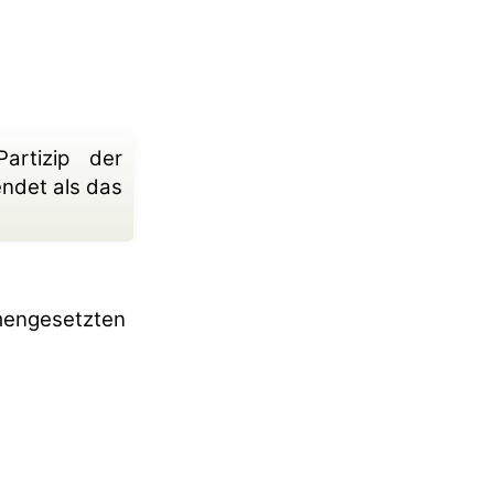
rtizip der
endet als das
mmengesetzten