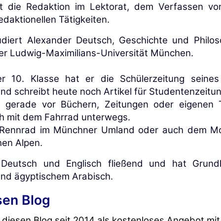
zt die Redaktion im Lektorat, dem Verfassen v
edaktionellen Tätigkeiten.
udiert Alexander Deutsch, Geschichte und Philos
er Ludwig-Maximilians-Universität München.
er 10. Klasse hat er die Schülerzeitung sein
und schreibt heute noch Artikel für Studentenzeitu
ht gerade vor Büchern, Zeitungen oder eigenen T
ch mit dem Fahrrad unterwegs.
 Rennrad im Münchner Umland oder auch dem Mo
hen Alpen.
 Deutsch und Englisch fließend und hat Grund
und ägyptischem Arabisch.
sen Blog
 diesen Blog seit 2014 als kostenloses Angebot mit