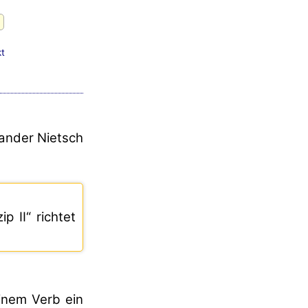
t
ander Nietsch
p II“ richtet
inem Verb ein