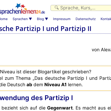
Home
Sprachen
Blog
Impressum
Datenschutz
Kontak
che Partizip I und Partizip II
von Alex
Niveau ist dieser Blogartikel geschrieben?
el zum Thema „Das deutsche Partizip I und Partizi
, die Deutsch
ab
dem
Niveau A1
lernen.
rwendung des Partizip I
I bezieht sich auf die
Gegenwart
. Es macht aus e