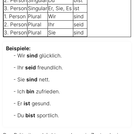
2. Person
Singular
Du
bist
3. Person
Singular
Er, Sie, Es
ist
1. Person
Plural
Wir
sind
2. Person
Plural
Ihr
seid
3. Person
Plural
Sie
sind
Beispiele:
- Wir
sind
glücklich.
- Ihr
seid
freundlich.
- Sie
sind
nett.
- Ich
bin
zufrieden.
- Er
ist
gesund.
- Du
bist
sportlich.