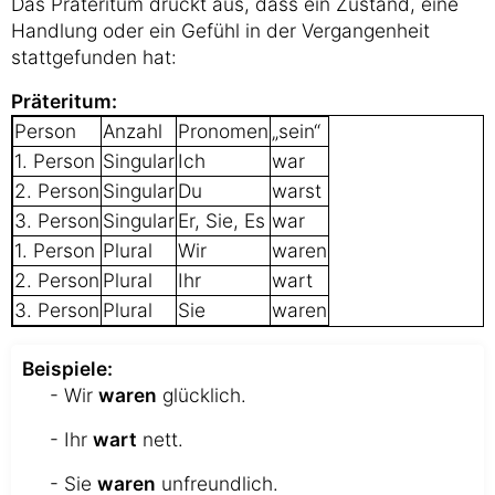
Das Präteritum drückt aus, dass ein Zustand, eine
Handlung oder ein Gefühl in der Vergangenheit
stattgefunden hat:
Präteritum:
Person
Anzahl
Pronomen
„sein“
1. Person
Singular
Ich
war
2. Person
Singular
Du
warst
3. Person
Singular
Er, Sie, Es
war
1. Person
Plural
Wir
waren
2. Person
Plural
Ihr
wart
3. Person
Plural
Sie
waren
Beispiele:
- Wir
waren
glücklich.
- Ihr
wart
nett.
- Sie
waren
unfreundlich.