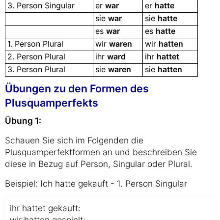
3. Person Singular
er
war
er
hatte
sie
war
sie
hatte
es
war
es
hatte
1. Person Plural
wir
waren
wir
hatten
2. Person Plural
ihr
ward
ihr
hattet
3. Person Plural
sie
waren
sie
hatten
Übungen zu den Formen des
Plusquamperfekts
Übung 1:
Schauen Sie sich im Folgenden die
Plusquamperfektformen an und beschreiben Sie
diese in Bezug auf Person, Singular oder Plural.
Beispiel: Ich hatte gekauft - 1. Person Singular
ihr hattet gekauft:
wir hatten gespielt: