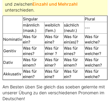
und zwischen
Einzahl und Mehrzahl
unterschieden.
Singular
Plural
männlich
weiblich
sächlich
---
(mask.)
(fem.)
(neutr.)
Was für
Was für
Was für
Was für
Nominativ
ein?
eine?
ein(es)?
welche?
Was für
Was für
Was für
Was für
Genitiv
eines?
einer ?
eines?
welcher?
Was für
Was für
Was für
Was für
Dativ
einem?
einer?
einem?
welchen?
Was für
Was für
Was für
Was für
Akkusativ
einen?
eine?
ein?
welche?
Am Besten üben Sie gleich das soeben gelernte mit
unserer Übung zu den verschiedenen Pronomen im
Deutschen!