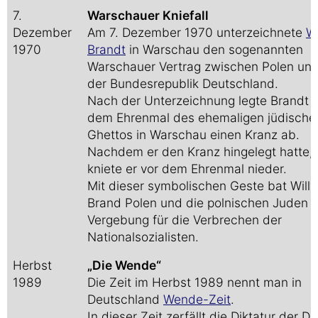
7.
Warschauer Kniefall
Dezember
Am 7. Dezember 1970 unterzeichnete
Wi
1970
Brandt
in Warschau den sogenannten
Warschauer Vertrag zwischen Polen un
der Bundesrepublik Deutschland.
Nach der Unterzeichnung legte Brandt v
dem Ehrenmal des ehemaligen jüdische
Ghettos in Warschau einen Kranz ab.
Nachdem er den Kranz hingelegt hatte,
kniete er vor dem Ehrenmal nieder.
Mit dieser symbolischen Geste bat Willy
Brand Polen und die polnischen Juden 
Vergebung für die Verbrechen der
Nationalsozialisten.
Herbst
„Die Wende“
1989
Die Zeit im Herbst 1989 nennt man in
Deutschland
Wende-Zeit
.
In dieser Zeit zerfällt die Diktatur der D