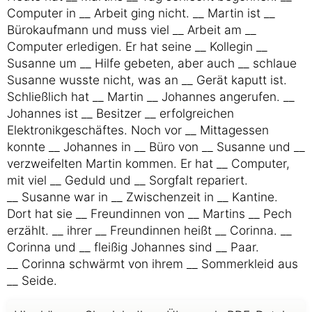
Computer in __ Arbeit ging nicht. __ Martin ist __
Bürokaufmann und muss viel __ Arbeit am __
Computer erledigen. Er hat seine __ Kollegin __
Susanne um __ Hilfe gebeten, aber auch __ schlaue
Susanne wusste nicht, was an __ Gerät kaputt ist.
Schließlich hat __ Martin __ Johannes angerufen. __
Johannes ist __ Besitzer __ erfolgreichen
Elektronikgeschäftes. Noch vor __ Mittagessen
konnte __ Johannes in __ Büro von __ Susanne und __
verzweifelten Martin kommen. Er hat __ Computer,
mit viel __ Geduld und __ Sorgfalt repariert.
__ Susanne war in __ Zwischenzeit in __ Kantine.
Dort hat sie __ Freundinnen von __ Martins __ Pech
erzählt. __ ihrer __ Freundinnen heißt __ Corinna. __
Corinna und __ fleißig Johannes sind __ Paar.
__ Corinna schwärmt von ihrem __ Sommerkleid aus
__ Seide.