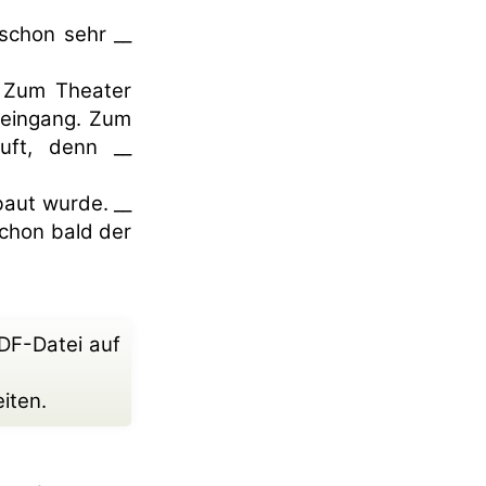
schon sehr __
. Zum Theater
teingang. Zum
uft, denn __
baut wurde. __
chon bald der
DF-Datei auf
iten.