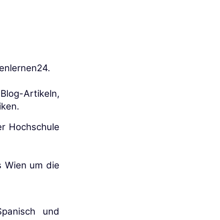
henlernen24.
Blog-Artikeln,
iken.
er Hochschule
is Wien um die
Spanisch und