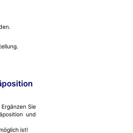
den.
ellung.
äposition
. Ergänzen Sie
äposition und
öglich ist!