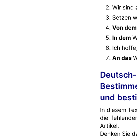
Wir sind
Setzen w
Von dem
In dem
Wa
Ich hoffe
An das
W
Deutsch-
Bestimmen
und best
In diesem Tex
die fehlende
Artikel.
Denken Sie da