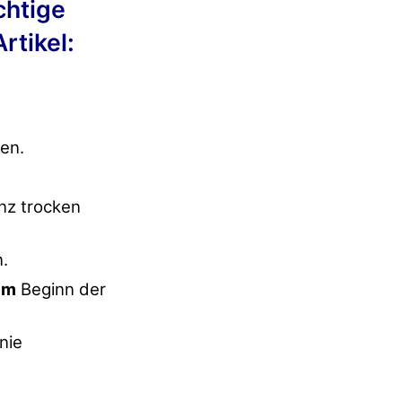
chtige
rtikel:
en.
nz trocken
.
um
Beginn der
nie