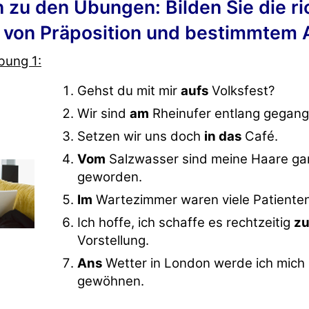
zu den Übungen: Bilden Sie die ri
 von Präposition und bestimmtem A
bung 1:
Gehst du mit mir
aufs
Volksfest?
Wir sind
am
Rheinufer entlang gegang
Setzen wir uns doch
in das
Café.
Vom
Salzwasser sind meine Haare ga
geworden.
Im
Wartezimmer waren viele Patienten
Ich hoffe, ich schaffe es rechtzeitig
z
Vorstellung.
Ans
Wetter in London werde ich mich 
gewöhnen.