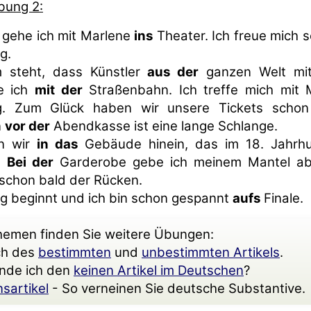
bung 2:
gehe ich mit Marlene
ins
Theater. Ich freue mich 
g.
steht, dass Künstler
aus der
ganzen Welt mit
e ich
mit der
Straßenbahn. Ich treffe mich mit
g. Zum Glück haben wir unsere Tickets scho
n
vor der
Abendkasse ist eine lange Schlange.
en wir
in das
Gebäude hinein, das im 18. Jahrhu
.
Bei der
Garderobe gebe ich meinem Mantel a
 schon bald der Rücken.
ng beginnt und ich bin schon gespannt
aufs
Finale.
hemen finden Sie weitere Übungen:
ch des
bestimmten
und
unbestimmten Artikels
.
nde ich den
keinen Artikel im Deutschen
?
sartikel
- So verneinen Sie deutsche Substantive.