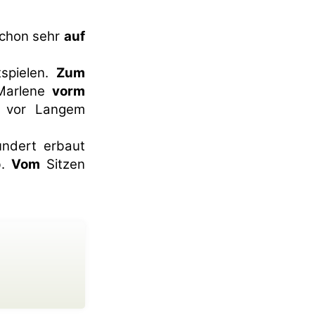
schon sehr
auf
spielen.
Zum
 Marlene
vorm
n vor Langem
ndert erbaut
b.
Vom
Sitzen