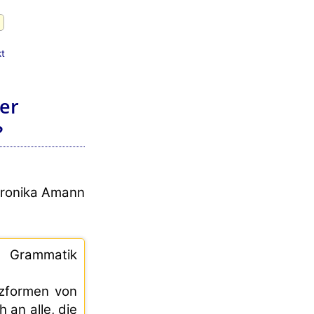
t
er
?
eronika Amann
 Grammatik
zformen von
 an alle, die