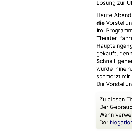
Lösung zur Ü
Heute Abend 
die
Vorstellun
Im
Programm 
Theater fahr
Haupteingan
gekauft, den
Schnell geh
wurde hinein
schmerzt mir
Die Vorstellu
Zu diesen T
Der Gebrau
Wann verwe
Der
Negation