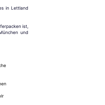
es in Lettland
ferpacken ist,
 München und
che
nen
ir